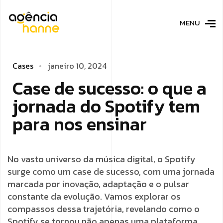
MENU
C
a
s
e
s
j
­
a
n
e
i
r
o
1
0
,
2
0
2
4
C
­
­
­
a
­
­
­
s
­
­
e
­
­
­
d
e
s
u
c
e
s
s
o
:
o
q
u
e
a
j
o
r
n
a
d
a
d
o
S
p
o
t
i
f
y
t
e
m
p
a
r
a
n
o
s
e
n
s
i
n
a
r
No vasto universo da música digital, o Spotify
surge como um case de sucesso, com uma jornada
marcada por inovação, adaptação e o pulsar
constante da evolução. Vamos explorar os
compassos dessa trajetória, revelando como o
Spotify se tornou não apenas uma plataforma